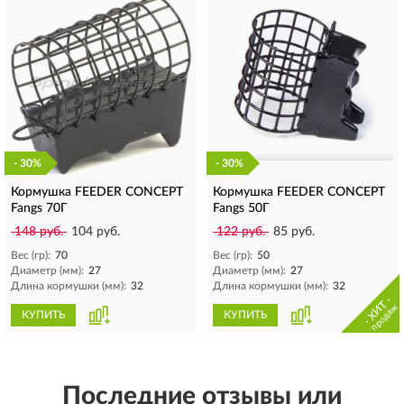
- 30%
- 30%
Кормушка FEEDER CONCEPT
Кормушка FEEDER CONCEPT
Fangs 70Г
Fangs 50Г
148 руб.
104 руб.
122 руб.
85 руб.
Вес (гр):
70
Вес (гр):
50
Диаметр (мм):
27
Диаметр (мм):
27
Длина кормушки (мм):
32
Длина кормушки (мм):
32
- ХИТ -
продаж
КУПИТЬ
КУПИТЬ
Последние отзывы или